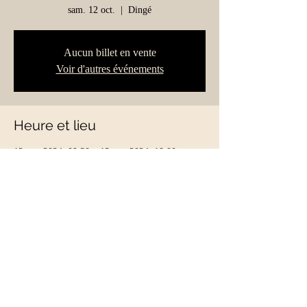
sam. 12 oct.
  |  
Dingé
Aucun billet en vente
Voir d'autres événements
Heure et lieu
12 oct. 2024, 09:30 – 13 oct. 2024, 18:00
Dingé, 35440 Dingé, France
Partager cet événement